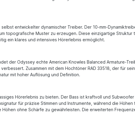
, selbst entwickelter dynamischer Treiber. Der 10-mm-Dynamiktreib
 um topografische Muster zu erzeugen. Diese einzigartige Struktur t
ig ein klares und intensives Hörerlebnis ermöglicht.
det der Odyssey echte American Knowles Balanced Armature-Treiber
en verbessert. Zusammen mit dem Hochtöner RAD 33518, der für sei
atur mit hoher Auflösung und Definition.
siges Hörerlebnis zu bieten. Der Bass ist kraftvoll und Subwoofer ä
Tonsignatur für präzise Stimmen und Instrumente, während die Höhe
te Höhen ohne Schärfe zu gewährleisten. Die erweiterten Frequen