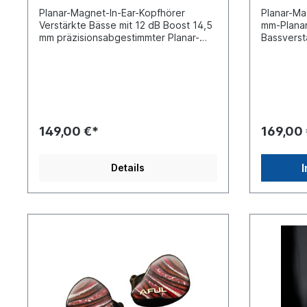
Planar-Magnet-In-Ear-Kopfhörer
Planar-Ma
Verstärkte Bässe mit 12 dB Boost 14,5
mm-Planar
mm präzisionsabgestimmter Planar-
Bassverst
Magnet-Treiber Abnehmbares Kabel
Aluminium 
für mehr Flexibilität Hochwertiges
Raumfahrt
CNC-gefrästes Aluminiumgehäuse Der
Kupferkab
Diablo verfügt über einen Planar-
bietet ei
Magnet-Treiber der dritten
natürliche
Generation mit 14,5 mm Durchmesser
fortschrit
und 12 dB Bassverstärkung, der
Magnet-Tr
149,00 €*
169,00
kraftvolle Bässe und klare Höhen
Audiophile
liefert. Er eignet sich perfekt für
liefert ei
basslastige Musikgenres und bietet
mit einer
Details
einen dynamischen, immersiven Klang
von 10 dB.
in einem robusten
Magnetant
Aluminiumgehäuse.Dynamischer Klang
Klang Der
mit druckvollem Bass und
speziell 
beeindruckender Klarheit Der 7Hz x
Planar-Ma
Crinacle Diablo bietet mit seinem
Transient
fortschrittlichen 14,5-mm-
kristallkl
Planarmagnet-Treiber ein
fortschrit
unvergleichliches Hörerlebnis. Er
eliminier
wurde für Audiophile und Profis
bietet ein
entwickelt und liefert tiefe, druckvolle
wodurch e