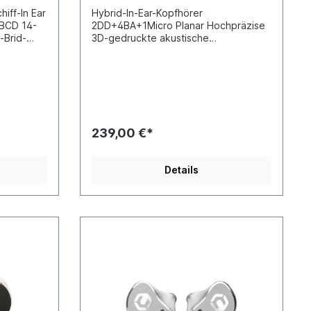
iff-In Ear
Hybrid-In-Ear-Kopfhörer
BCD 14-
2DD+4BA+1Micro Planar Hochpräzise
-Brid-
3D-gedruckte akustische
anz-
Röhrenstruktur LC-Netzwerk-
Frequenzteilungskorrektur-
les
Technologie Hochdämpfendes
-
Luftdruckausgleichssystem 8-adriges,
-
hochreines Kupferkabel mit 144 Adern
und SilberbeschichtungGroßer
es
Frequenzbereich Ein breiter
239,00 €*
Solide
Frequenzbereich ermöglicht eine
nRLC-
genauere und realistischere
orrektur-
Wiedergabe von Instrumenten, indem
Details
ärente,
sowohl die primären Grundfrequenzen
als auch die harmonischen Obertöne
ht
effektiv erfasst werden. Viele auf dem
rtables,
Markt erhältliche Ohrhörer können nur
eines 6N-
die Hauptfrequenzbereiche
 neuer
verarbeiten und scheitern bei der
wn-X ist
Wiedergabe von Obertönen aufgrund
in dem die
ihres begrenzten Frequenzbereichs.
n der
Einfach zu anzutreiben Dank seiner
t und der
fortschrittlichen Technologie ist der
s Gold
Performer 5+2 hocheffizient und