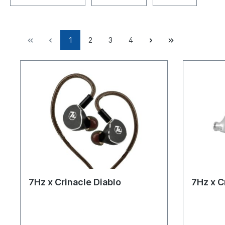
1
2
3
4
7Hz x Crinacle Diablo
7Hz x C