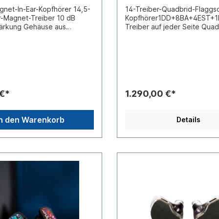
gnet-In-Ear-Kopfhörer 14,5-
14-Treiber-Quadbrid-Flaggsch
-Magnet-Treiber 10 dB
Kopfhörer1DD+8BA+4EST+1
ärkung Gehäuse aus
Treiber auf jeder Seite Quad
in Luft- und
Konfiguration3D-Mikroreson
qualität Abnehmbares
Akustikpfad-
el Der 7Hz x Crinacle Divine
TechnologieMehrdimensiona
n ausgewogenes und
elektrostatisches Crossover
s Hörerlebnis mit einem
SystemInnovative Breitband
tlichen 14,5-mm-Planar-
Elektrostatik-
eiber. Er wurde für
TechnologieHochdämpfend
 €*
1.290,00 €*
 und Profis entwickelt und
Luftdruck-Ausgleichssystem
nen klaren, neutralen Klang
stabilisierte Holzfrontplatte
 moderaten Bassverstärkung
Netzwerk-Frequenzteilungsk
In den Warenkorb
Details
 Präziser planarer
TechnologieHochgradig koh
rieb für naturgetreuen
natürliche und lebensechte
 Divine verfügt über einen
KlangqualitätEffizientes, leic
angefertigten 14,5-mm-
anzusteuerndes DesignKomfo
gnetantrieb, der schnelle
ergonomisches DesignHochr
en, präzise Bässe und
Einkristall-KupferkabelAFULs
are Höhen liefert. Das
Flaggschiff In-Ear-MonitorDa
tliche Antriebsdesign
inspiriert von dem Moment, 
t Rückwellenreflexionen und
Nacht dem Licht weicht, wen
e natürliche Tonalität,
erste Strahl die Welt erweck
in äußerst immersives und
Horizont wie geschmolzene