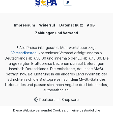
eine beeindruckende Klangleistung zu erzielen.
Durch die Verwendung eines unabhängigen
Dreifrequenz-RC-Filters erreicht das Paar einen
echten hochauflösenden Klang mit ultimativer
Klarheit und geringerer Verzerrung. Erleben Sie
Ihre Lieblingsmusik mit einer beeindruckenden
Impressum
Widerruf
Datenschutz
AGB
Auflösung mit dem Chopin. Entwickelt in
Zahlungen und Versand
Zusammenarbeit mit Gizaudio Gizaudio ist ein
berühmter Medienkanal mit einer großen
Fangemeinde. Binary Acoustics hat eng mit
* Alle Preise inkl. gesetzl. Mehrwertsteuer zzgl.
Gizaudio zusammengearbeitet und deren
simulierte Frequenzkurvenvorschläge genutzt, um
Versandkosten
, kostenloser Versand erfolgt innerhalb
die ultimative Leistung auf dem Chopin zu
Deutschlands ab €50,00 und innerhalb der EU ab €75,00. Die
erreichen. Das Paar wurde so angepasst, dass es
angezeigten Bruttopreise beziehen sich auf Lieferungen
korrekt klingt und verschiedene Musikgenres gut
innerhalb Deutschlands. Die enthaltene, deutsche MwSt.
ergänzt. Bequeme Passform mit aufregendem
beträgt 19%. Bei Lieferung in ein anderes Land innerhalb der
Designer-Look Binary Acoustics x Gizaudio
EU richten sich die Bruttopreise nach dem MwSt.-Satz des
Chopin hat eine komfortable ergonomische Form
für die Muscheln. Sie werden mit hochpräziser
Lieferlandes und passen sich, nach Angabe des Lieferlandes,
3D-Drucktechnologie aus hautfreundlichem,
automatisch an.
medizinischem Harzmaterial hergestellt.
Außerdem haben sie ein aufregendes Design mit
Realisiert mit Shopware
Frontplatten aus Edelstahl. Premium-Klang mit
Premium-Qualität Stock Kabel Binary Acoustics
Diese Website verwendet Cookies, um eine bestmögliche
kombiniert den Chopin mit einem hochreinen OFC