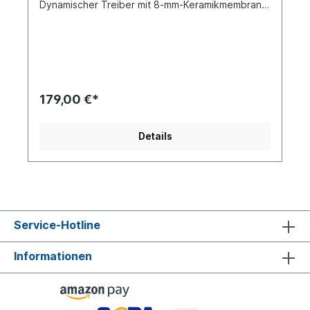
Dynamischer Treiber mit 8-mm-Keramikmembran
Maßgeschneiderter Balanced-Armature-Treiber
für den mittleren Frequenzbereich
Maßgeschneiderter Balanced-Armature-
Doppeltreiber für den Hochtonbereich (2BA)
Atemberaubendes Design mit Frontplatten aus
Edelstahl 3D-gedruckte Harzmaterial-Hohlräume
Komfortables Design Hochreines OFC-Litzenkabel
179,00 €*
mit Silberbeschichtung Erhältlich mit 3,5 mm oder
4,4 mm Anschlussoptionen Mit dem Konzept "Lass
deine Ohren Klang und Emotionen vermitteln"
Details
strebt BINARY Acoustics seit 2017 nach besserer
Klangqualität. Einige IEMs wurden bereits
entwickelt und haben auf dem chinesischen Markt
viel Aufmerksamkeit erregt. Zum Beispiel: EP1D,
UNICORN, VIOD, D1 und D2. Binary Acoustics hat
in Zusammenarbeit mit Gizaudio den brandneuen
Chopin entwickelt. Dieser brillant verarbeitete IEM
Service-Hotline
verfügt über eine Vier-Treiber-Hybrid-
Konfiguration mit einem dynamischen Tieftöner,
einem maßgeschneiderten Mittelton-BA und
Informationen
einem maßgeschneiderten Hochton-Composite-
Dual-BA-Treiber auf jeder Seite. Er wurde mit
hochwertigen Komponenten und simulierten
Tuning-Einstellungen von Gizaudio gefertigt, um