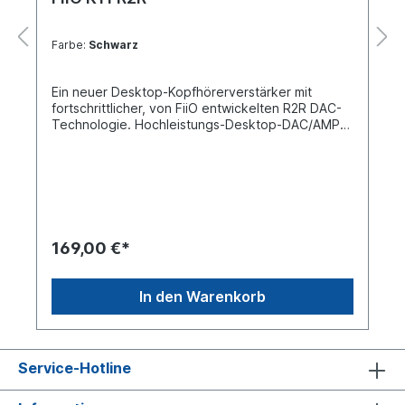
Farbe:
Schwarz
Ein neuer Desktop-Kopfhörerverstärker mit
fortschrittlicher, von FiiO entwickelten R2R DAC-
Technologie. Hochleistungs-Desktop-DAC/AMP
R2RVollständig differentielles 24-Bit R2R-
WiderstandsarrayNOS/OS Dual-Mode Free
SwitchingProfessionell entwickelter
elektronischer Lautstärkeregler-
Chipsatz(NJW1195A)Unterstützt 32-Bit/384kHz
PCM und native DSD256
Audiosignalverarbeitung Professioneller
169,00 €*
Audioverstärker-Schaltkreis1300mW+1300mW
starke LeistungDreistufig einstellbare
VerstärkungSpeziell entwickeltes rauscharmes
In den Warenkorb
Netzgerät6,35mm+4,4mm Dual-
KopfhörerausgangHochwertige Emerald Solid-
State-KondensatorenLCD-DisplayRGB-Logo-
BeleuchtungDer neue FiiO K11 R2R bietet
Service-Hotline
fortschrittliche von FiiO selbst entwickelter R2R
DAC-Technologie und vielseitige
Anschlussmöglichkeiten für Desktop-Audio-