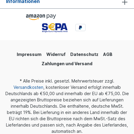
Informationen
Enthusiasten. Volldifferentielles 24-Bit R2R DAC
ArrayFiiO hat den K11 R2R mit seinem neu
entwickelten volldifferentiellen 24-Bit-R2R-
Widerstandsarray mit vier Kanälen
ausgestattet. Es besteht aus 48 Widerständen
pro Kanal, insgesamt 192 hochpräzisen,
ultradünnen Filmwiderständen mit einer
Genauigkeit von 0,1 % und geringer
Temperaturdrift zwischen den vier Kanälen. Dank
der speziell entwickelten Audio-
Impressum
Widerruf
Datenschutz
AGB
Schaltkreisarchitektur verspricht er eine saubere
und scharfe Ausgabe mit dunklem
Zahlungen und Versand
Hintergrund. NOS/OS Duale BetriebsmodiDer FiiO
K11 R2R verfügt über die beiden Betriebsmodi
NOS (Non-Oversampling) und OS
* Alle Preise inkl. gesetzl. Mehrwertsteuer zzgl.
(Oversampling). Diese sind frei umschaltbar und
Versandkosten
, kostenloser Versand erfolgt innerhalb
bieten duale Klangeigenschaften mit dem
Deutschlands ab €50,00 und innerhalb der EU ab €75,00. Die
Gerät. Im NOS-Modus wird die ursprüngliche
angezeigten Bruttopreise beziehen sich auf Lieferungen
Abtastrate bei der Signalverarbeitung
innerhalb Deutschlands. Die enthaltene, deutsche MwSt.
beibehalten, während im OS-Modus alle Signale
zur Verarbeitung auf 384kHz überabgetastet
beträgt 19%. Bei Lieferung in ein anderes Land innerhalb der
werden.Der NOS-Modus führt zu einer
EU richten sich die Bruttopreise nach dem MwSt.-Satz des
musikalischeren Präsentation, während der OS-
Lieferlandes und passen sich, nach Angabe des Lieferlandes,
Modus mehr Details und Klarheit
automatisch an.
liefert. Leistungsstarke VerstärkersektionFiiO hat