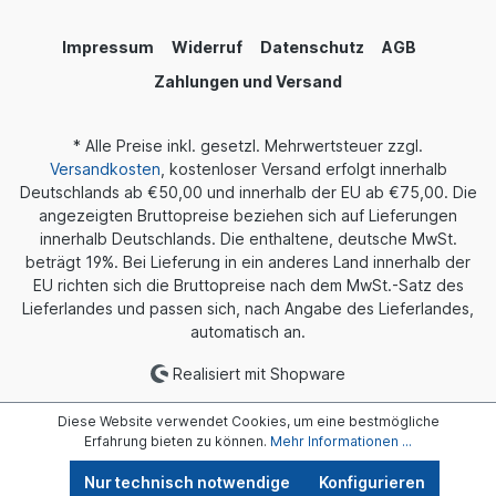
Streaming-Musikkatalog ermöglichen. Wenn Sie
mehrere Audiosysteme eingerichtet haben,
können Sie mit Roon verschiedene Geräte
Impressum
Widerruf
Datenschutz
AGB
steuern, um unterschiedliche oder dieselbe Musik
abzuspielen - für ein vollständig integriertes und
Zahlungen und Versand
bequemes Streaming-Erlebnis. An der Roon
Ready-Zertifizierung wird derzeit gearbeitet,
Roon läuft bis dahin im Testbetrieb, jedoch ohne
* Alle Preise inkl. gesetzl. Mehrwertsteuer zzgl.
Einschränkung der Funktionen, der SR11 wird
Versandkosten
, kostenloser Versand erfolgt innerhalb
aber bis dahin unterRoon nicht als SR11
Deutschlands ab €50,00 und innerhalb der EU ab €75,00. Die
angezeigt. FIIO wird später offiziell bekannt
angezeigten Bruttopreise beziehen sich auf Lieferungen
geben, wenn die Funktionalität fertig
innerhalb Deutschlands. Die enthaltene, deutsche MwSt.
ist. Umfassende digitale Ausgänge Die optischen,
koaxialen, USB-Typ-A- und USB-Typ-C-
beträgt 19%. Bei Lieferung in ein anderes Land innerhalb der
Digitalausgänge sorgen dafür, dass Sie das Gerät
EU richten sich die Bruttopreise nach dem MwSt.-Satz des
Ihrer Wahl für Musikstreaming in Echtzeit
Lieferlandes und passen sich, nach Angabe des Lieferlandes,
problemlos anschließen können. Hören Sie HiFi-
automatisch an.
Musik, ohne auf Kabeln angewiesen zu
sein. Leistungsstarker Multi-Core-Prozessor mit
Realisiert mit Shopware
extrem niedrigem Stromverbrauch Der SR11 ist mit
dem leistungsstarken X2000-Mehrkernprozessor
ausgestattet, wobei ein Kern auf dem
Diese Website verwendet Cookies, um eine bestmögliche
einzigartigen XBurst2-Dual-Logic-Kern und ein
Erfahrung bieten zu können.
Mehr Informationen ...
weiterer kleiner XBurst0-Kern basiert. Der
Prozessor verfügt über eine hervorragende
Nur technisch notwendige
Konfigurieren