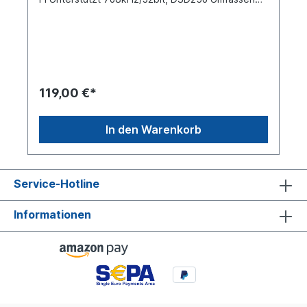
digitale Ausgänge Unterstützt verschiedene
Musik-Apps Benutzerdefiniertes LCD-
Display Infrarot-Fernbedienung Zwei USB-
AusgängeUnterstützt Airplay/ Roon Erweiterbare
Funktionalität über zukünftige Firmware
UpdatesSR11 Musik-Streaming-Receiver Der SR11
ist ein leistungsstarker, verlustfreier Streaming-
119,00 €*
Musikempfänger, auch bekannt als Streamer, der
verschiedene Netzwerk-Streaming-Protokolle
unterstützt. In Verbindung mit einem externen
In den Warenkorb
Digital Analog Wandler wie dem FiiO K11 oder
einem HiFi-System können Sie damit ganz einfach
ein Streaming-System einrichten und verlustfreie
Audio-Streams mit hoher Bitrate
Service-Hotline
genießen. AirPlay-Streaming-Protokoll Verbinden
Sie sich mit einem iPhone, iPad, MacBook, iMac
oder Mac mini und streamen Sie über AirPlay zum
Informationen
SR11 für ein reibungsloses und bequemes
Hörerlebnis. Genießen Sie zukünftig auch Roon
Ready Streaming Mit Roon können Sie sowohl
Online- als auch lokale Musikbibliotheken bequem
verwalten, indem Sie die schnelle Wiedergabe
von lokaler Musik von einem NAS oder anderen
Geräten und den einfachen Zugriff auf den