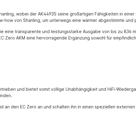
nling, wobei der AK4493S seine großartigen Fähigkeiten in einer R
w-how von Shanling, um unterwegs eine wärmer abgestimmte und pe
 eine transparente und leistungsstarke Ausgabe von bis zu 836 mW 
 EC Zero AKM eine hervorragende Ergänzung sowohl für empfindlich
rieben und bietet somit völlige Unabhängigkeit und HiFi-Wiederga
unden.
eil an den EC Zero an und schalten ihn in einen speziellen exter