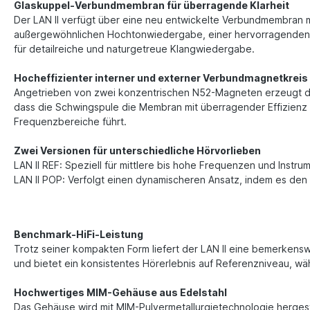
Glaskuppel-Verbundmembran für überragende Klarheit
Der LAN II verfügt über eine neu entwickelte Verbundmembran mi
außergewöhnlichen Hochtonwiedergabe, einer hervorragenden A
für detailreiche und naturgetreue Klangwiedergabe.
Hocheffizienter interner und externer Verbundmagnetkreis
Angetrieben von zwei konzentrischen N52-Magneten erzeugt der
dass die Schwingspule die Membran mit überragender Effizienz 
Frequenzbereiche führt.
Zwei Versionen für unterschiedliche Hörvorlieben
LAN II REF: Speziell für mittlere bis hohe Frequenzen und Instrum
LAN II POP: Verfolgt einen dynamischeren Ansatz, indem es den 
Benchmark-HiFi-Leistung
Trotz seiner kompakten Form liefert der LAN II eine bemerkens
und bietet ein konsistentes Hörerlebnis auf Referenzniveau, wä
Hochwertiges MIM-Gehäuse aus Edelstahl
Das Gehäuse wird mit MIM-Pulvermetallurgietechnologie hergeste