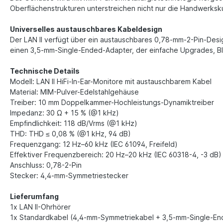
Oberflächenstrukturen unterstreichen nicht nur die Handwerksku
Universelles austauschbares Kabeldesign
Der LAN II verfügt über ein austauschbares 0,78-mm-2-Pin-Design
einen 3,5-mm-Single-Ended-Adapter, der einfache Upgrades, Bl
Technische Details
Modell: LAN ll HiFi-In-Ear-Monitore mit austauschbarem Kabel
Material: MIM-Pulver-Edelstahlgehäuse
Treiber: 10 mm Doppelkammer-Hochleistungs-Dynamiktreiber
Impedanz: 30 Ω + 15 % (@1 kHz)
Empfindlichkeit: 118 dB/Vrms (@1 kHz)
THD: THD ≤ 0,08 % (@1 kHz, 94 dB)
Frequenzgang: 12 Hz–60 kHz (IEC 61094, Freifeld)
Effektiver Frequenzbereich: 20 Hz–20 kHz (IEC 60318-4, -3 dB
Anschluss: 0,78-2-Pin
Stecker: 4,4-mm-Symmetriestecker
Lieferumfang
1x LAN II-Ohrhörer
1x Standardkabel (4,4-mm-Symmetriekabel + 3,5-mm-Single-E