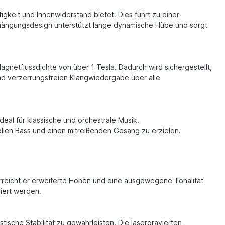
gkeit und Innenwiderstand bietet. Dies führt zu einer
hängungsdesign unterstützt lange dynamische Hübe und sorgt
etflussdichte von über 1 Tesla. Dadurch wird sichergestellt,
und verzerrungsfreien Klangwiedergabe über alle
ideal für klassische und orchestrale Musik.
ollen Bass und einen mitreißenden Gesang zu erzielen.
rreicht er erweiterte Höhen und eine ausgewogene Tonalität
miert werden.
ische Stabilität zu gewährleisten. Die lasergravierten