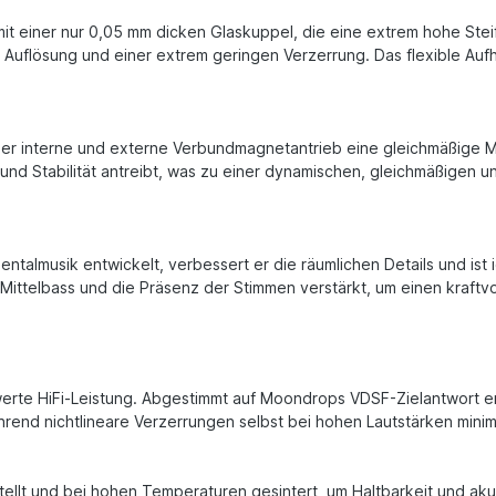
t einer nur 0,05 mm dicken Glaskuppel, die eine extrem hohe Steifi
uflösung und einer extrem geringen Verzerrung. Das flexible Auf
 interne und externe Verbundmagnetantrieb eine gleichmäßige Magn
und Stabilität antreibt, was zu einer dynamischen, gleichmäßigen 
entalmusik entwickelt, verbessert er die räumlichen Details und ist 
Mittelbass und die Präsenz der Stimmen verstärkt, um einen kraftv
werte HiFi-Leistung. Abgestimmt auf Moondrops VDSF-Zielantwort e
hrend nichtlineare Verzerrungen selbst bei hohen Lautstärken mini
llt und bei hohen Temperaturen gesintert, um Haltbarkeit und akust