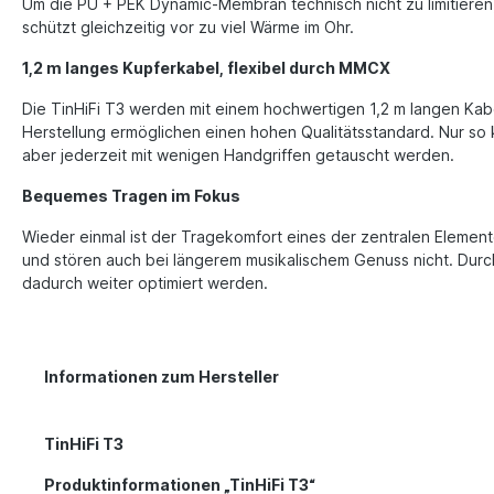
Um die PU + PEK Dynamic-Membran technisch nicht zu limitieren,
schützt gleichzeitig vor zu viel Wärme im Ohr.
1,2 m langes Kupferkabel, flexibel durch MMCX
Die TinHiFi T3 werden mit einem hochwertigen 1,2 m langen Kabe
Herstellung ermöglichen einen hohen Qualitätsstandard. Nur so 
aber jederzeit mit wenigen Handgriffen getauscht werden.
Bequemes Tragen im Fokus
Wieder einmal ist der Tragekomfort eines der zentralen Elemente
und stören auch bei längerem musikalischem Genuss nicht. Durc
dadurch weiter optimiert werden.
Informationen zum Hersteller
TinHiFi T3
Produktinformationen „TinHiFi T3“