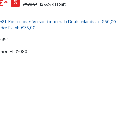
€*
%
79,00 €*
(12.66% gespart)
MwSt. Kostenloser Versand innerhalb Deutschlands ab €50,00
b der EU ab €75,00
ager
mer:
HL02080