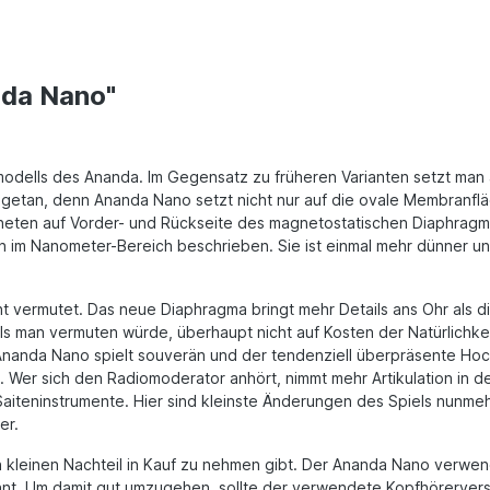
nda Nano"
modells des Ananda. Im Gegensatz zu früheren Varianten setzt man 
es getan, denn Ananda Nano setzt nicht nur auf die ovale Membranf
neten auf Vorder- und Rückseite des magnetostatischen Diaphragm
rn im Nanometer-Bereich beschrieben. Sie ist einmal mehr dünner u
 vermutet. Das neue Diaphragma bringt mehr Details ans Ohr als die
als man vermuten würde, überhaupt nicht auf Kosten der Natürlich
 Ananda Nano spielt souverän und der tendenziell überpräsente Ho
. Wer sich den Radiomoderator anhört, nimmt mehr Artikulation in d
Saiteninstrumente. Hier sind kleinste Änderungen des Spiels nunme
er.
n kleinen Nachteil in Kauf zu nehmen gibt. Der Ananda Nano verwe
nt. Um damit gut umzugehen, sollte der verwendete Kopfhörerverst