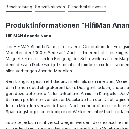
Beschreibung
Spezifikationen
Sicherheitshinweise
Produktinformationen "HifiMan Ana
HiFiMAN Ananda Nano
Der HiFiMAN Ananda Nano ist die vierte Generation des Erfolgs
Modellen der 1000er-Serie auf. Auch im Inneren hat sich einig
Magnete zur minimierten Beugung der Schallwellen an den Mag
denn dessen Dicke wird jetzt nicht mehr im Mikrometer-, sonde
allen vorherigen Ananda-Modellen.
Rein klanglich geschieht dadurch mehr, als man im ersten Moment
damit einen deutlich größeren Raum. Dies geht jedoch, anders 
geradezu betörende Natürlichkeit und Anmut im Klangbild. Der
Stimmen profitieren von dieser Detailarbeit an den Diaphragmen
für ein Mikrofon verwendet wird. Noch mehr profitieren jedoch 
Spannungsbogen auch komplexer Werke erschließt sich einfach
Es sollte jedoch nicht verschwiegen werden, dass es auch eine
so niederohmig wie man das sonst nur von In-Ohr-Monitoren ken