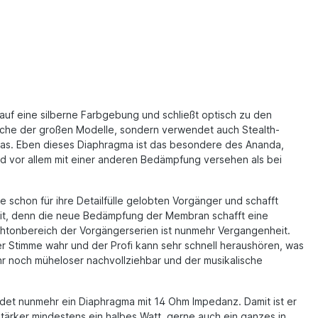
auf eine silberne Farbgebung und schließt optisch zu den
läche der großen Modelle, sondern verwendet auch Stealth-
as. Eben dieses Diaphragma ist das besondere des Ananda,
nd vor allem mit einer anderen Bedämpfung versehen als bei
 schon für ihre Detailfülle gelobten Vorgänger und schafft
keit, denn die neue Bedämpfung der Membran schafft eine
chtonbereich der Vorgängerserien ist nunmehr Vergangenheit.
er Stimme wahr und der Profi kann sehr schnell heraushören, was
hr noch müheloser nachvollziehbar und der musikalische
ndet nunmehr ein Diaphragma mit 14 Ohm Impedanz. Damit ist er
ärker mindestens ein halbes Watt, gerne auch ein ganzes in