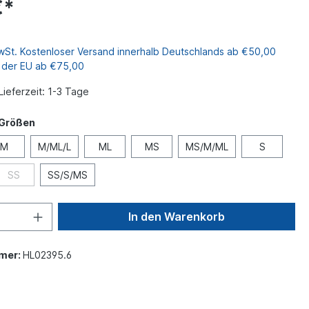
€*
MwSt. Kostenloser Versand innerhalb Deutschlands ab €50,00
b der EU ab €75,00
Lieferzeit: 1-3 Tage
 Größen
M
M/ML/L
ML
MS
MS/M/ML
S
SS
SS/S/MS
In den Warenkorb
mer:
HL02395.6