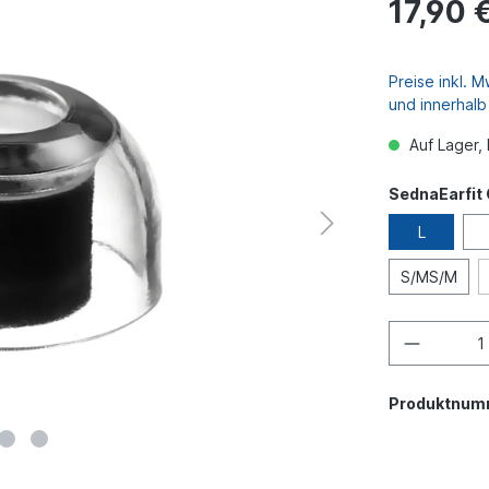
17,90 
Preise inkl. 
und innerhal
Auf Lager, 
SednaEarfit
L
S/MS/M
Produktnum